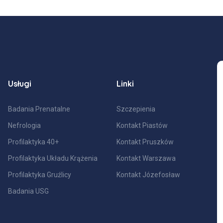
Usługi
Linki
Badania Prenatalne
Szczepienia
Nefrologia
Kontakt Piastów
Profilaktyka 40+
Kontakt Pruszków
Profilaktyka Układu Krążenia
Kontakt Warszawa
Profilaktyka Gruźlicy
Kontakt Józefosław
Badania USG