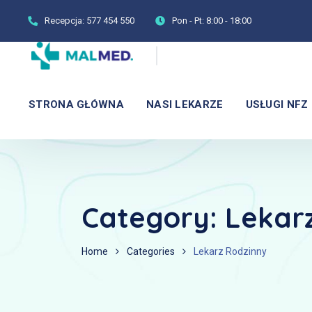
Recepcja:
577 454 550
Pon - Pt:
8:00 - 18:00
STRONA GŁÓWNA
NASI LEKARZE
USŁUGI NFZ
Category:
Lekar
Home
Categories
Lekarz Rodzinny